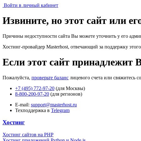
Войти в личный кабинет
Извините, но этот сайт или е
Причины недоступности сайта Вы можете уточнить у его адми
Хостинг-провайдер Masterhost, отвечающий за поддержку
этого
Если этот сайт принадлежит 
Пожалуйста,
проверьте баланс
лицевого счета или свяжитесь с
+7 (495) 772-97-20
(для Москвы)
8-800-200-97-20
(для регионов)
E-mail:
support@masterhost.ru
Техподдержка в
Telegram
Хостинг
Хостинг сайтов на PHP
Хостинг приложений Python и Node.js